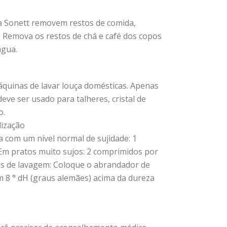
ça Sonett removem restos de comida,
 Remova os restos de chá e café dos copos
água.
áquinas de lavar louça domésticas. Apenas
eve ser usado para talheres, cristal de
o.
ização
a com um nível normal de sujidade: 1
 Em pratos muito sujos: 2 comprimidos por
dos de lavagem: Coloque o abrandador de
m 8 ° dH (graus alemães) acima da dureza