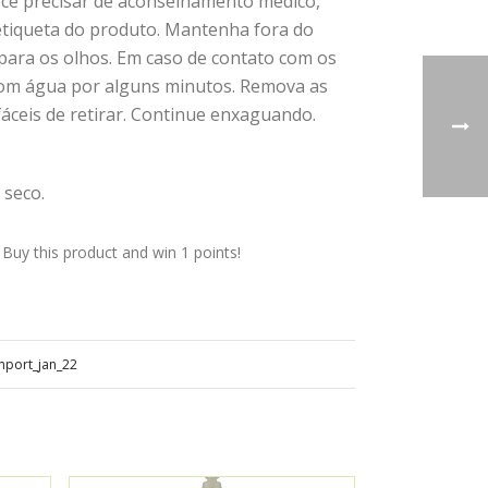
você precisar de aconselhamento médico,
etiqueta do produto. Mantenha fora do
 para os olhos. Em caso de contato com os
om água por alguns minutos. Remova as
fáceis de retirar. Continue enxaguando.
 seco.
uy this product and win 1 points!
mport_jan_22