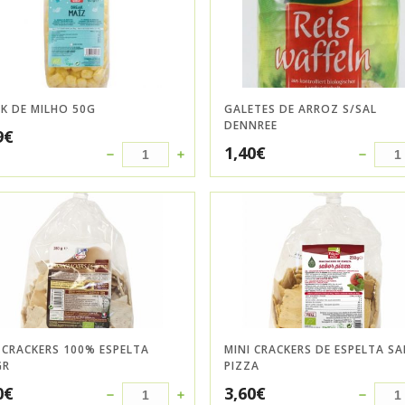
K DE MILHO 50G
GALETES DE ARROZ S/SAL
DENNREE
9
€
1,40
€
 CRACKERS 100% ESPELTA
MINI CRACKERS DE ESPELTA S
GR
PIZZA
0
€
3,60
€