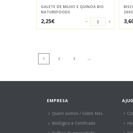
GALETE DE MILHO E QUINOA BIO
BISC
NATUREFOODS
200
2,25
€
3,6
→
1
2
3
EMPRESA
AJU
Quem somos / Sobre Nós
Co
Biológico e Certificado
Ho
Política de privacidade
Po