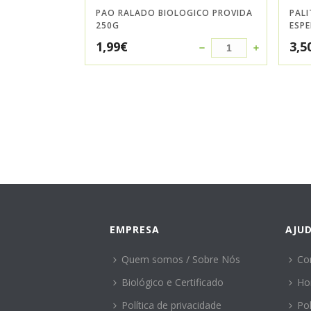
PAO RALADO BIOLOGICO PROVIDA
PALI
250G
ESPE
1,99
€
3,5
EMPRESA
AJU
Quem somos / Sobre Nós
Co
Biológico e Certificado
Ho
Política de privacidade
Po