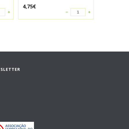
4,75
€
WSLETTER