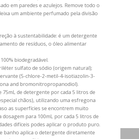
usado em paredes e azulejos. Remove todo o
 deixa um ambiente perfumado pela divisão
eção à sustentabilidade: é um detergente
amento de resíduos, o óleo alimentar
 100% biodegradável.
iléter sulfato de sódio (origem natural);
rvante (5-chlore-2-metil-4-isotiazolin-3-
3-ona and bromonitropropanodiol).
e 75mL de detergente por cada 5 litros de
especial chãos), utilizando uma esfregona
so as superfícies se encontrem muito
 dosagem para 100mL por cada 5 litros de
ades difíceis podes aplicar o produto puro.
de banho aplica o detergente diretamente