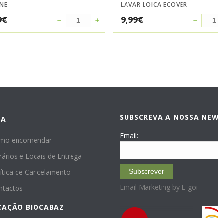
ENE
LAVAR LOICA ECOVER
9
€
9,99
€
SUBSCREVA A NOSSA NE
DA
Email:
mo encomendar
rários e Locais de Entrega
lítica de Cancelamento
Subscrever
Email Marketing by E-goi
ntactos
CAÇÃO BIOCABAZ