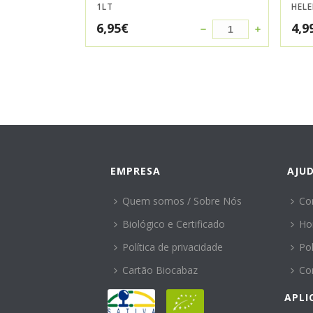
1LT
HEL
6,95
€
4,9
EMPRESA
AJU
Quem somos / Sobre Nós
Co
Biológico e Certificado
Ho
Política de privacidade
Po
Cartão Biocabaz
Co
APLI