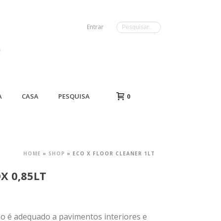
Entrar
A
CASA
PESQUISA
0
HOME
»
SHOP
»
ECO X FLOOR CLEANER 1LT
X 0,85LT
ão é adequado a pavimentos interiores e