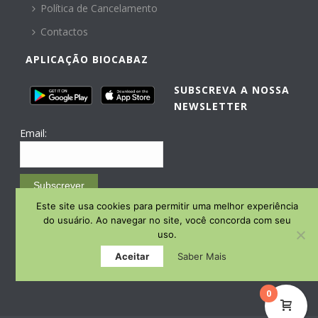
Política de Cancelamento
Contactos
APLICAÇÃO BIOCABAZ
SUBSCREVA A NOSSA
NEWSLETTER
Email:
Subscrever
Este site usa cookies para permitir uma melhor experiência
Email Marketing by E-goi
do usuário. Ao navegar no site, você concorda com seu
uso.
Aceitar
Saber Mais
0