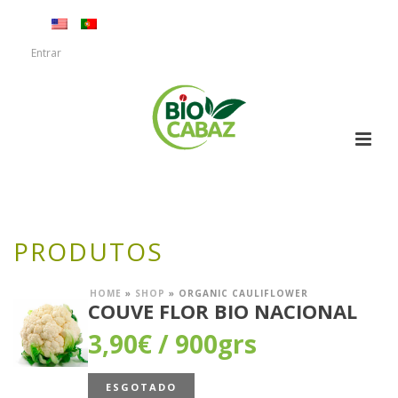
Entrar
PRODUTOS
HOME
»
SHOP
»
ORGANIC CAULIFLOWER
COUVE FLOR BIO NACIONAL
3,90
€
/ 900grs
ESGOTADO