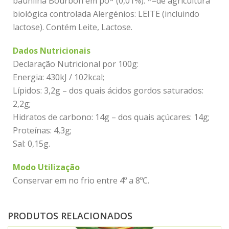
baunilha Bourbon em pó* (0,01%). *=de agricultura
biológica controlada Alergénios: LEITE (incluindo
lactose). Contém Leite, Lactose.
Dados Nutricionais
Declaração Nutricional por 100g:
Energia: 430kJ / 102kcal;
Lípidos: 3,2g – dos quais ácidos gordos saturados:
2,2g;
Hidratos de carbono: 14g – dos quais açúcares: 14g;
Proteínas: 4,3g;
Sal: 0,15g.
Modo Utilização
Conservar em no frio entre 4º a 8ºC.
PRODUTOS RELACIONADOS