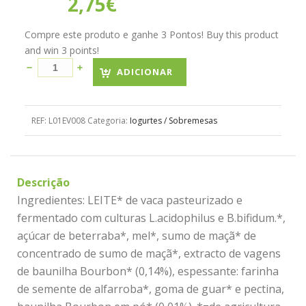
2,75
€
Compre este produto e ganhe 3 Pontos! Buy this product
and win 3 points!
ADICIONAR
REF:
L01EV008
Categoria:
Iogurtes / Sobremesas
Descrição
Ingredientes: LEITE* de vaca pasteurizado e
fermentado com culturas L.acidophilus e B.bifidum.*,
açúcar de beterraba*, mel*, sumo de maçã* de
concentrado de sumo de maçã*, extracto de vagens
de baunilha Bourbon* (0,14%), espessante: farinha
de semente de alfarroba*, goma de guar* e pectina,