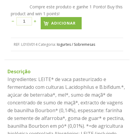
Compre este produto e ganhe 1 Ponto! Buy this
product and win 1 points!
ADICIONAR
REF:
L01EV014
Categoria:
Iogurtes / Sobremesas
Descrição
Ingredientes: LEITE* de vaca pasteurizado e
fermentado com culturas L.acidophilus e B.bifidum.*,
açúcar de beterraba*, mel*, sumo de maçã* de
concentrado de sumo de maçã*, extracto de vagens
de baunilha Bourbon* (0,14%), espessante: farinha
de semente de alfarroba*, goma de guar* e pectina,
baunilha Bourbon em pó* (0,01%). *=de agricultura
biológica controlada Alergénios: LEITE (incluindo