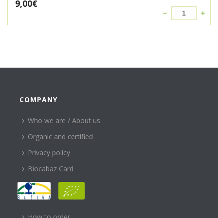
9,00
€
COMPANY
Who we are / About us
Organic and certified
Privacy policy
Biocabaz Card
HELP
How to order