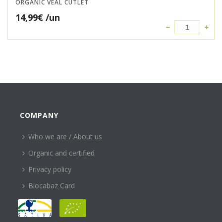
ORGANIC VEAL CUTLET
14,99
€
/un
COMPANY
Who we are / About us
Organic and certified
Privacy policy
Biocabaz Card
HELP