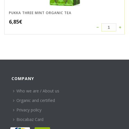
PUKKA THREE MINT ORGANIC TEA
6,85
€
COMPANY
Who we are / About us
Organic and certified
Privacy policy
Biocabaz Card