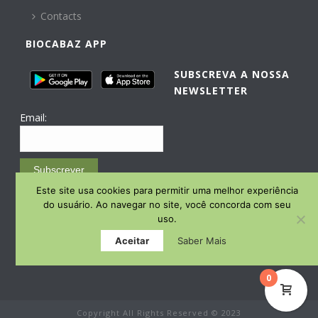
Contacts
BIOCABAZ APP
SUBSCREVA A NOSSA
NEWSLETTER
Email:
Subscrever
Este site usa cookies para permitir uma melhor experiência
Email Marketing by E-goi
do usuário. Ao navegar no site, você concorda com seu
uso.
Aceitar
Saber Mais
0
Copyright All Rights Reserved © 2023