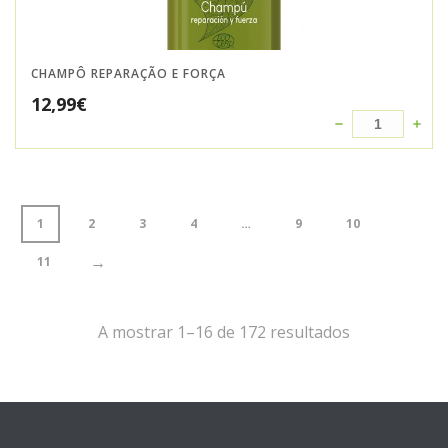
CHAMPÔ REPARAÇÃO E FORÇA
12,99
€
1
2
3
4
…
9
10
→
11
A mostrar 1–16 de 172 resultados