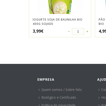
IOGURTE SOJA DE BAUNILHA BIO
PÃO
400G SOJADE
BIO
3,99
€
4,9
EMPRESA
AJU
Quem somos / Sobre Nós
Co
Biológico e Certificado
Ho
Política de privacidade
Po