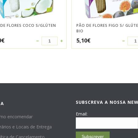
 DE FLORES COCO S/GLÚTEN
PÃO DE FLORES FIGO S/ GLÚT
BIO
9
€
5,10
€
SUBSCREVA A NOSSA NE
DA
Email:
mo encomendar
rários e Locais de Entrega
lítica de Cancelamento
Subscrever