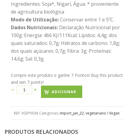
Ingredientes: Soja*, Nigari, Água. * proveniente
de agricultura biológica
Modo de Utilização:
Conservar entre 1 e 5ºC.
Dados Nutricionais:
Declaração Nutricional por
100g: Energia: 466 KJ/111Kcal; Lípidos: 4,4g; dos
quais saturados: 0,7g; Hidratos de carbono: 1,8g;
dos quais açúcares: 0,7g; Fibra: 3g; Proteínas:
14,6g; Sal: 0,3g.
Compre este produto e ganhe 7 Pontos! Buy this product
and win 7 points!
ADICIONAR
REF:
V02PV038
Categorias:
import_jan_22
,
vegetariano / Vegan
PRODUTOS RELACIONADOS