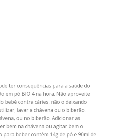
ode ter consequências para a saúde do
ão em pó BIO 4 na hora. Não aproveite
 do bebé contra cáries, não o deixando
lizar, lavar a chávena ou o biberão.
ávena, ou no biberão. Adicionar as
xer bem na chávena ou agitar bem o
to para beber contêm 14g de pó e 90ml de