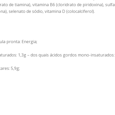
rato de tiamina), vitamina B6 (cloridrato de piridoxina), sul
ona), selenato de sódio, vitamina D (colocalciferol).
la pronta: Energia;
saturados: 1,3g – dos quais ácidos gordos mono-insaturados:
ares: 5,9g;