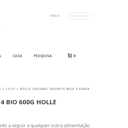
Entrar
A
CASA
PESQUISA
0
E
»
SHOP
»
HOLLE ORGANIC GROWTH MILK 4 600GR
 4 BIO 600G HOLLE
º mês a seguir a qualquer outra alimentação