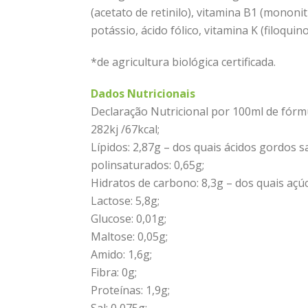
(acetato de retinilo), vitamina B1 (mononit
potássio, ácido fólico, vitamina K (filoquin
*de agricultura biológica certificada.
Dados Nutricionais
Declaração Nutricional por 100ml de fórmu
282kj /67kcal;
Lípidos: 2,87g – dos quais ácidos gordos 
polinsaturados: 0,65g;
Hidratos de carbono: 8,3g – dos quais açúc
Lactose: 5,8g;
Glucose: 0,01g;
Maltose: 0,05g;
Amido: 1,6g;
Fibra: 0g;
Proteínas: 1,9g;