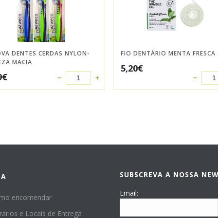
OVA DENTES CERDAS NYLON-
FIO DENTÁRIO MENTA FRESCA
EZA MACIA
5,20
€
9
€
SUBSCREVA A NOSSA NE
DA
Email:
mo encomendar
rários e Locais de Entrega