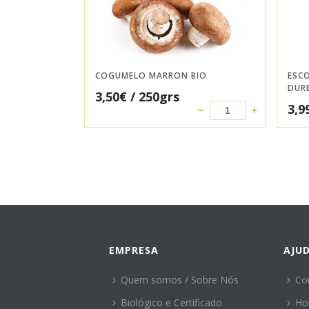
COGUMELO MARRON BIO
ESC
DUR
3,50
€
/ 250grs
3,9
EMPRESA
AJU
Quem somos / Sobre Nós
Co
Biológico e Certificado
Ho