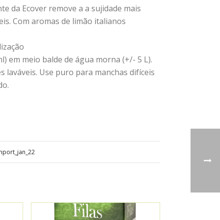
te da Ecover remove a a sujidade mais
áveis. Com aromas de limão italianos
ização
l) em meio balde de água morna (+/- 5 L).
s laváveis. Use puro para manchas difíceis
do.
mport_jan_22