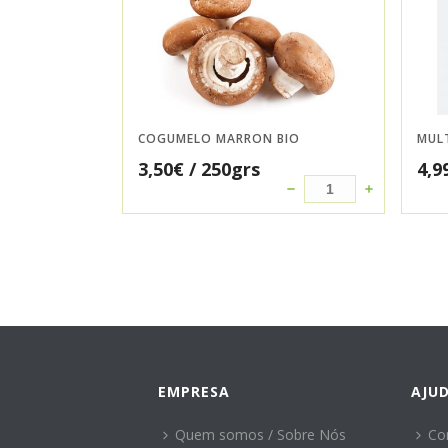
COGUMELO MARRON BIO
MUL
3,50
€
/ 250grs
4,9
EMPRESA
AJU
Quem somos / Sobre Nós
Co