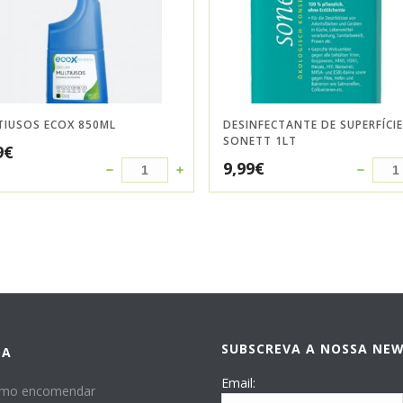
TIUSOS ECOX 850ML
DESINFECTANTE DE SUPERFÍCI
SONETT 1LT
9
€
9,99
€
SUBSCREVA A NOSSA NE
DA
Email:
mo encomendar