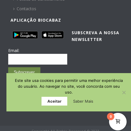
Contactos
APLICAÇÃO BIOCABAZ
SUBSCREVA A NOSSA
NEWSLETTER
Email:
Subscrever
Este site usa cookies para permitir uma melhor experiência
Email Marketing by E-goi
do usuário. Ao navegar no site, você concorda com seu
uso.
Aceitar
Saber Mais
0
Copyright All Rights Reserved © 2023