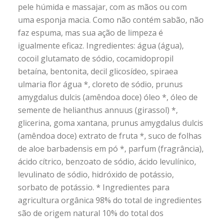
pele húmida e massajar, com as mãos ou com
uma esponja macia. Como não contém sabão, não
faz espuma, mas sua ação de limpeza é
igualmente eficaz. Ingredientes: água (água),
cocoil glutamato de sódio, cocamidopropil
betaína, bentonita, decil glicosídeo, spiraea
ulmaria flor água *, cloreto de sódio, prunus
amygdalus dulcis (amêndoa doce) óleo *, óleo de
semente de helianthus annuus (girassol) *,
glicerina, goma xantana, prunus amygdalus dulcis
(amêndoa doce) extrato de fruta *, suco de folhas
de aloe barbadensis em pó *, parfum (fragrância),
ácido cítrico, benzoato de sódio, ácido levulínico,
levulinato de sódio, hidróxido de potássio,
sorbato de potássio. * Ingredientes para
agricultura orgânica 98% do total de ingredientes
são de origem natural 10% do total dos