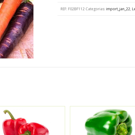
REF:
F02BF112
Categorias:
import_jan_22
,
L