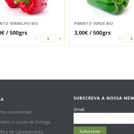
ENTO VERMELHO BIO
PIMENTO VERDE BIO
0
€
/ 500grs
3,00
€
/ 500grs
SUBSCREVA A NOSSA NE
DA
Email:
mo encomendar
rários e Locais de Entrega
lítica de Cancelamento
Subscrever