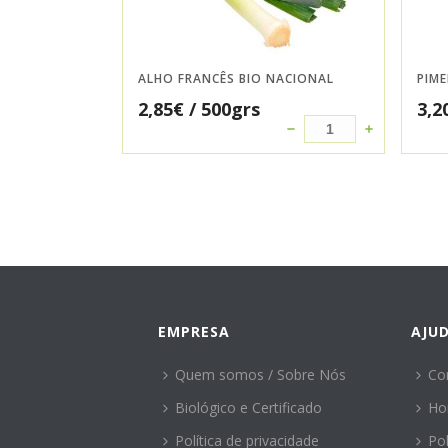
ALHO FRANCÊS BIO NACIONAL
PIM
2,85
€
/ 500grs
3,2
EMPRESA
AJU
Quem somos / Sobre Nós
Co
Biológico e Certificado
Ho
Política de privacidade
Po