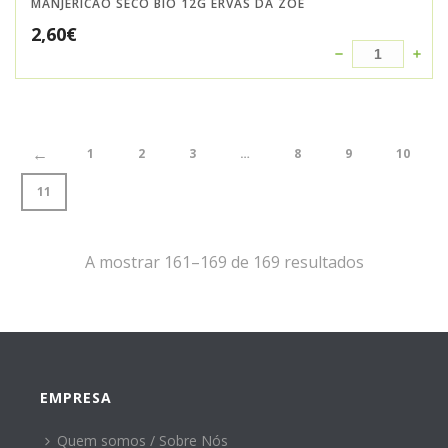
MANJERICÃO SECO BIO 12G ERVAS DA ZOE
2,60
€
←
1
2
3
…
8
9
10
11
A mostrar 161–169 de 169 resultados
EMPRESA
Quem somos / Sobre Nós